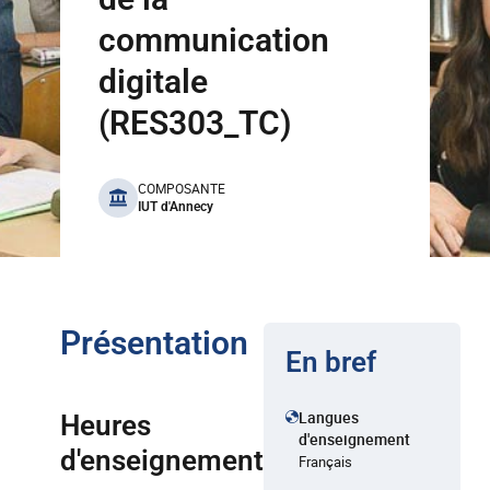
communication
digitale
(RES303_TC)
benefits
COMPOSANTE
IUT d'Annecy
Présentation
En bref
Langues
Heures
d'enseignement
d'enseignement
Français