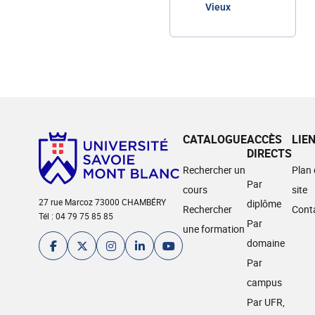
Vieux
CATALOGUE
ACCÈS
LIE
DIRECTS
Rechercher un
Plan
Par
cours
site
27 rue Marcoz 73000 CHAMBÉRY
diplôme
Rechercher
Cont
Tél : 04 79 75 85 85
Par
une formation
domaine
Par
campus
Par UFR,