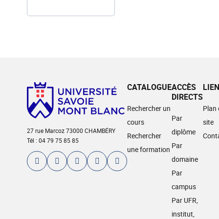
CATALOGUE
ACCÈS
LIE
DIRECTS
Rechercher un
Plan
Par
cours
site
27 rue Marcoz 73000 CHAMBÉRY
diplôme
Rechercher
Cont
Tél : 04 79 75 85 85
Par
une formation
domaine
Par
campus
Par UFR,
institut,