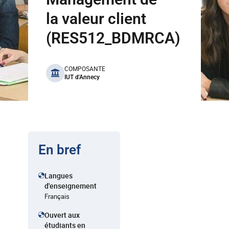
la valeur client
(RES512_BDMRCA)
benefits
COMPOSANTE
IUT d'Annecy
En bref
Langues
d'enseignement
Français
Ouvert aux
étudiants en