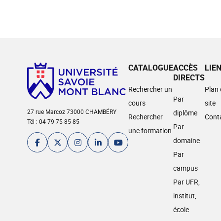
CATALOGUE
ACCÈS
LIE
DIRECTS
Rechercher un
Plan
Par
cours
site
27 rue Marcoz 73000 CHAMBÉRY
diplôme
Rechercher
Cont
Tél : 04 79 75 85 85
Par
une formation
domaine
Par
campus
Par UFR,
institut,
école