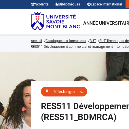
Scolarité
Bibliothèques
Espace international
ANNÉE UNIVERSITAI
Accueil
Catalogue des formations
BUT
BUT Techniques de
RES511 Développement commercial et management internatio
Télécharger
RES511 Développement
(RES511_BDMRCA)