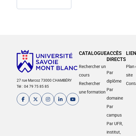
CATALOGUE
ACCÈS
LIE
DIRECTS
Rechercher un
Plan
Par
cours
site
27 rue Marcoz 73000 CHAMBÉRY
diplôme
Rechercher
Cont
Tél : 04 79 75 85 85
Par
une formation
domaine
Par
campus
Par UFR,
institut,