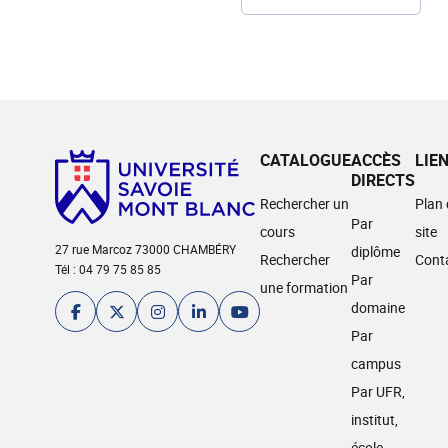
CATALOGUE
ACCÈS
LIE
DIRECTS
Rechercher un
Plan
Par
cours
site
27 rue Marcoz 73000 CHAMBÉRY
diplôme
Rechercher
Cont
Tél : 04 79 75 85 85
Par
une formation
domaine
Par
campus
Par UFR,
institut,
école