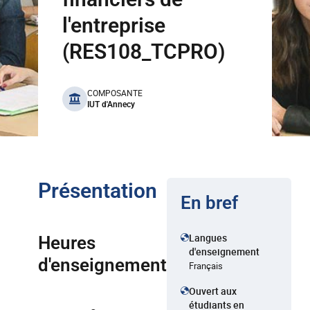
l'entreprise
(RES108_TCPRO)
benefits
COMPOSANTE
IUT d'Annecy
Présentation
En bref
Langues
Heures
d'enseignement
d'enseignement
Français
Ouvert aux
étudiants en