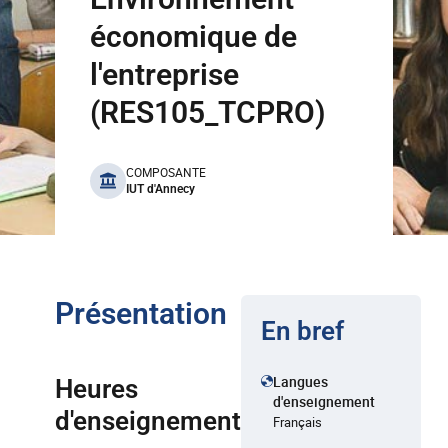
économique de
l'entreprise
(RES105_TCPRO)
benefits
COMPOSANTE
IUT d'Annecy
Présentation
En bref
Langues
Heures
d'enseignement
d'enseignement
Français