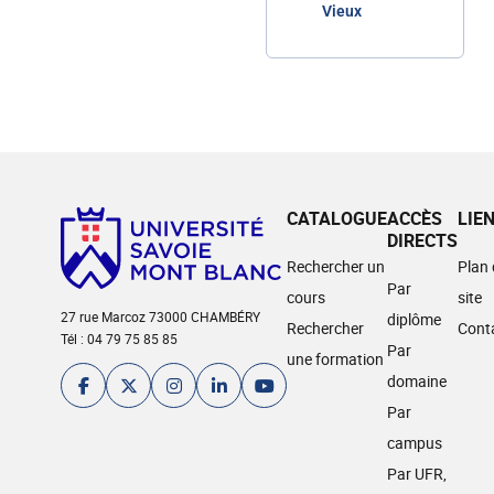
Vieux
CATALOGUE
ACCÈS
LIE
DIRECTS
Rechercher un
Plan
Par
cours
site
27 rue Marcoz 73000 CHAMBÉRY
diplôme
Rechercher
Cont
Tél : 04 79 75 85 85
Par
une formation
domaine
Par
campus
Par UFR,