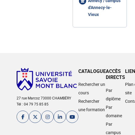
Annecy / campus
d'Annecy-le-
Vieux
CATALOGUE
ACCÈS
LIE
DIRECTS
Rechercher un
Plan
Par
cours
site
27 rue Marcoz 73000 CHAMBÉRY
diplôme
Rechercher
Cont
Tél : 04 79 75 85 85
Par
une formation
domaine
Par
campus