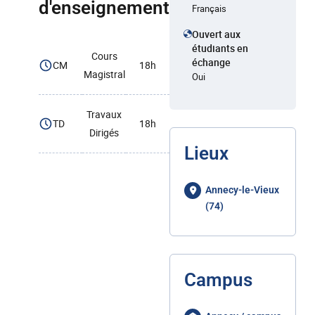
d'enseignement
Français
Ouvert aux
étudiants en
Cours
échange
CM
18h
Magistral
Oui
Travaux
TD
18h
Dirigés
Lieux
Annecy-le-Vieux
(74)
Campus