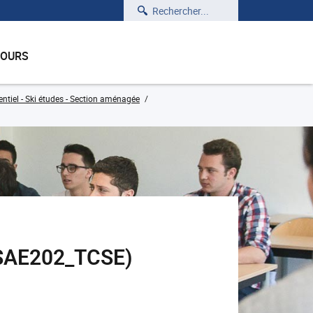
Rechercher
COURS
tiel - Ski études - Section aménagée
 (SAE202_TCSE)