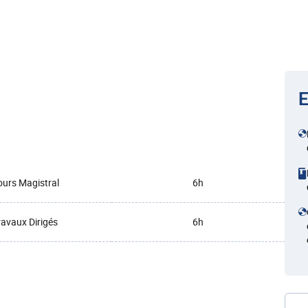
E
urs Magistral
6h
ravaux Dirigés
6h