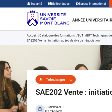
Scolarité
Bibliothèques
Espace international
ANNÉE UNIVERSITAI
Accueil
Catalogue des formations
BUT
BUT Techniques de
SAE202 Vente : initiation au jeu de rôle de négociation
Télécharger
SAE202 Vente : initiat
benefits
COMPOSANTE
IUT d'Annecy