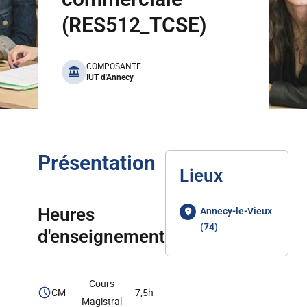
(RES512_TCSE)
benefits
COMPOSANTE
IUT d'Annecy
Présentation
Lieux
Heures
Annecy-le-Vieux
(74)
d'enseignement
Cours
CM
7,5h
Magistral