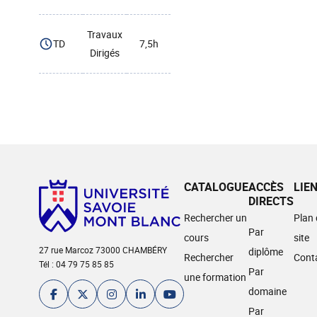
Travaux
TD
7,5h
Dirigés
CATALOGUE
ACCÈS
LIE
DIRECTS
Rechercher un
Plan
Par
cours
site
27 rue Marcoz 73000 CHAMBÉRY
diplôme
Rechercher
Cont
Tél : 04 79 75 85 85
Par
une formation
domaine
Par