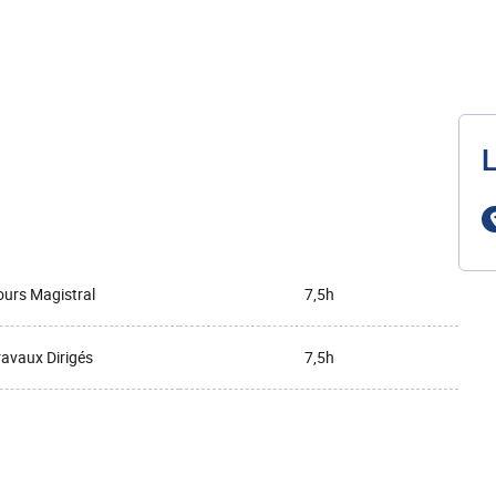
L
urs Magistral
7,5h
ravaux Dirigés
7,5h