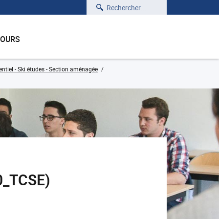
Rechercher
COURS
tiel - Ski études - Section aménagée
0_TCSE)