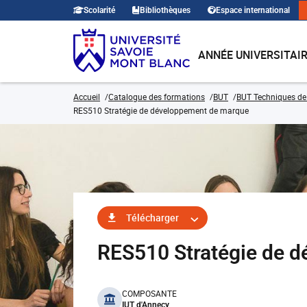
Scolarité
Bibliothèques
Espace international
ANNÉE UNIVERSITAI
Accueil
Catalogue des formations
BUT
BUT Techniques de
RES510 Stratégie de développement de marque
Télécharger
RES510 Stratégie de 
benefits
COMPOSANTE
IUT d'Annecy