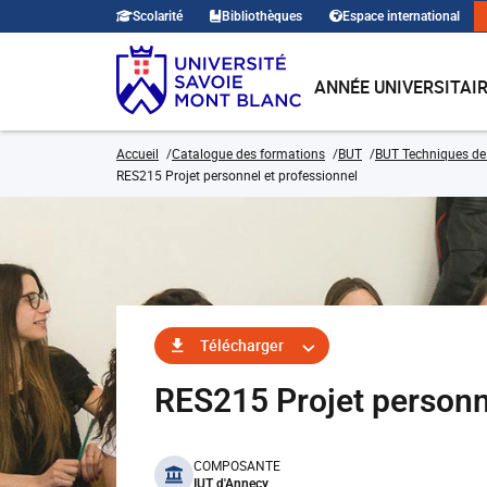
Scolarité
Bibliothèques
Espace international
ANNÉE UNIVERSITAI
Accueil
Catalogue des formations
BUT
BUT Techniques de
RES215 Projet personnel et professionnel
Télécharger
RES215 Projet personn
benefits
COMPOSANTE
IUT d'Annecy