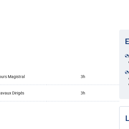
E
urs Magistral
3h
ravaux Dirigés
3h
L