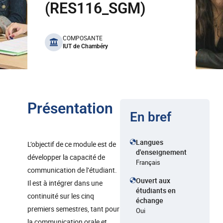
(RES116_SGM)
benefits
COMPOSANTE
IUT de Chambéry
Présentation
En bref
Langues
L’objectif de ce module est de
d'enseignement
développer la capacité de
Français
communication de l’étudiant.
Ouvert aux
Il est à intégrer dans une
étudiants en
continuité sur les cinq
échange
premiers semestres, tant pour
Oui
la communication orale et