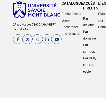
CATALOGUE
ACCÈS
LIE
DIRECTS
Rechercher un
Plan
Par
cours
site
27 rue Marcoz 73000 CHAMBÉRY
diplôme
Rechercher
Cont
Tél : 04 79 75 85 85
Par
une formation
domaine
Par
campus
Par UFR,
institut,
école