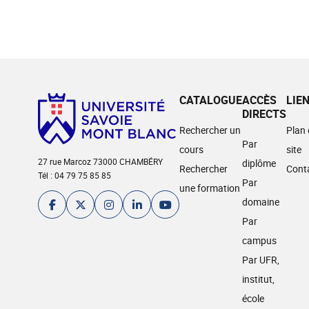
CATALOGUE
ACCÈS
LIE
DIRECTS
Rechercher un
Plan
Par
cours
site
27 rue Marcoz 73000 CHAMBÉRY
diplôme
Rechercher
Cont
Tél : 04 79 75 85 85
Par
une formation
domaine
Par
campus
Par UFR,
institut,
école