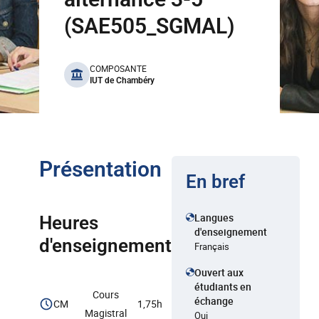
(SAE505_SGMAL)
benefits
COMPOSANTE
IUT de Chambéry
Présentation
En bref
Langues
Heures
d'enseignement
d'enseignement
Français
Ouvert aux
étudiants en
Cours
échange
CM
1,75h
Magistral
Oui