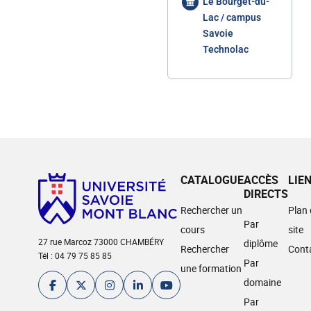
Le Bourget-du-
Lac / campus
Savoie
Technolac
CATALOGUE
ACCÈS
LIE
DIRECTS
Rechercher un
Plan
Par
cours
site
27 rue Marcoz 73000 CHAMBÉRY
diplôme
Rechercher
Cont
Tél : 04 79 75 85 85
Par
une formation
domaine
Par