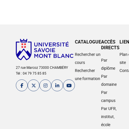
CATALOGUE
ACCÈS
LIE
DIRECTS
Rechercher un
Plan
Par
cours
site
27 rue Marcoz 73000 CHAMBÉRY
diplôme
Rechercher
Cont
Tél : 04 79 75 85 85
Par
une formation
domaine
Par
campus
Par UFR,
institut,
école