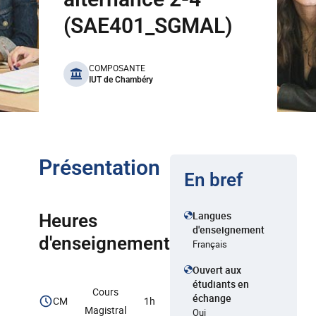
(SAE401_SGMAL)
benefits
COMPOSANTE
IUT de Chambéry
Présentation
En bref
Langues
Heures
d'enseignement
d'enseignement
Français
Ouvert aux
étudiants en
Cours
échange
CM
1h
Magistral
Oui