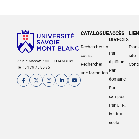
CATALOGUE
ACCÈS
LIE
DIRECTS
Rechercher un
Plan
Par
cours
site
27 rue Marcoz 73000 CHAMBÉRY
diplôme
Rechercher
Cont
Tél : 04 79 75 85 85
Par
une formation
domaine
Par
campus
Par UFR,
institut,
école