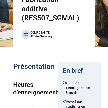
additive
(RES507_SGMAL)
benefits
COMPOSANTE
IUT de Chambéry
Présentation
En bref
Langues
Heures
d'enseignement
d'enseignement
Français
Ouvert aux
étudiants en