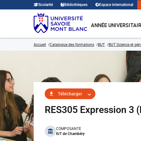
Scolarité
Bibliothèques
Espace international
ANNÉE UNIVERSITAI
Accueil
Catalogue des formations
BUT
BUT Science et gén
Télécharger
RES305 Expression 3
benefits
COMPOSANTE
IUT de Chambéry