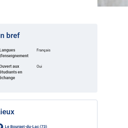
n bref
Langues
Français
d'enseignement
Ouvert aux
Oui
étudiants en
échange
ieux
Le Bourget-du-Lac (73)