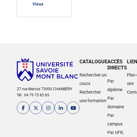
Vieux
CATALOGUE
ACCÈS
LIE
DIRECTS
Rechercher un
Plan
Par
cours
site
27 rue Marcoz 73000 CHAMBÉRY
diplôme
Rechercher
Cont
Tél : 04 79 75 85 85
Par
une formation
domaine
Par
campus
Par UFR,