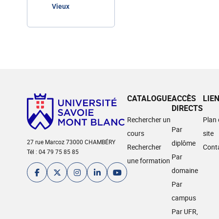
Vieux
CATALOGUE
ACCÈS
LIE
DIRECTS
Rechercher un
Plan
Par
cours
site
27 rue Marcoz 73000 CHAMBÉRY
diplôme
Rechercher
Cont
Tél : 04 79 75 85 85
Par
une formation
domaine
Par
campus
Par UFR,