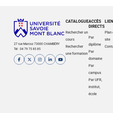
CATALOGUE
ACCÈS
LIE
DIRECTS
Rechercher un
Plan
Par
cours
site
27 rue Marcoz 73000 CHAMBÉRY
diplôme
Rechercher
Cont
Tél : 04 79 75 85 85
Par
une formation
domaine
Par
campus
Par UFR,
institut,
école