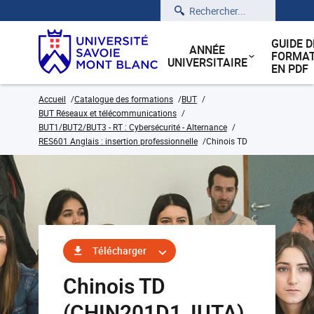
Rechercher
GUIDE D
ANNÉE
FORMAT
UNIVERSITAIRE
EN PDF
Accueil
Catalogue des formations
BUT
BUT Réseaux et télécommunications
BUT1/BUT2/BUT3 - RT : Cybersécurité - Alternance
RES601 Anglais : insertion professionnelle
Chinois TD
Télécharger
Chinois TD
(CHIN201D1_IUTA)