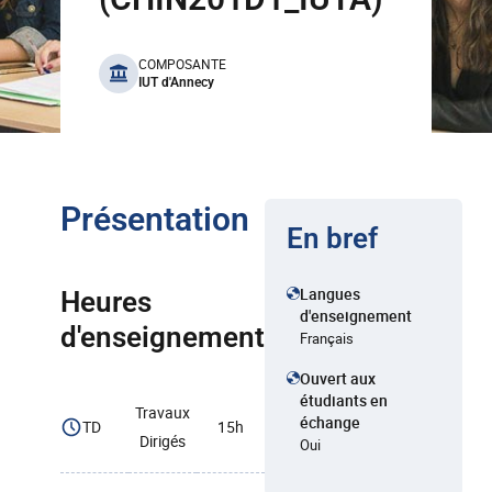
benefits
COMPOSANTE
IUT d'Annecy
Présentation
En bref
Langues
Heures
d'enseignement
d'enseignement
Français
Ouvert aux
étudiants en
Travaux
échange
TD
15h
Dirigés
Oui