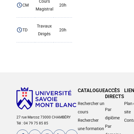
Cours
CM
20h
Magistral
Travaux
TD
20h
Dirigés
CATALOGUE
ACCÈS
LIE
DIRECTS
Rechercher un
Plan
Par
cours
site
27 rue Marcoz 73000 CHAMBÉRY
diplôme
Rechercher
Cont
Tél : 04 79 75 85 85
Par
une formation