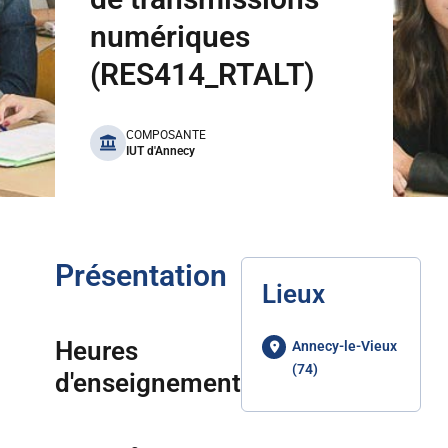
numériques
(RES414_RTALT)
benefits
COMPOSANTE
IUT d'Annecy
Présentation
Lieux
Heures
Annecy-le-Vieux
(74)
d'enseignement