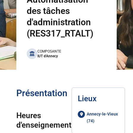
des tâches
d'administration
(RES317_RTALT)
benefits
COMPOSANTE
IUT d'Annecy
Présentation
Lieux
Heures
Annecy-le-Vieux
(74)
d'enseignement