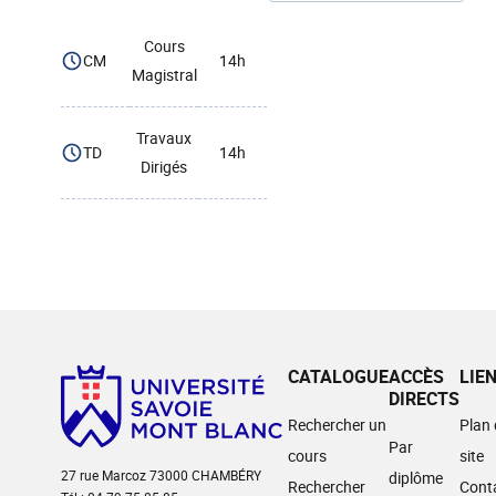
Cours
CM
14h
Magistral
Travaux
TD
14h
Dirigés
CATALOGUE
ACCÈS
LIE
DIRECTS
Rechercher un
Plan
Par
cours
site
27 rue Marcoz 73000 CHAMBÉRY
diplôme
Rechercher
Cont