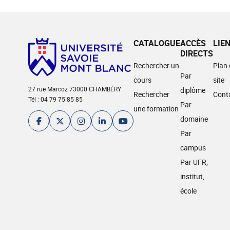
CATALOGUE
ACCÈS
LIE
DIRECTS
Rechercher un
Plan
Par
cours
site
27 rue Marcoz 73000 CHAMBÉRY
diplôme
Rechercher
Cont
Tél : 04 79 75 85 85
Par
une formation
domaine
Par
campus
Par UFR,
institut,
école