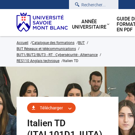
Rechercher
GUIDE D
ANNÉE
FORMAT
UNIVERSITAIRE
EN PDF
Accueil
Catalogue des formations
BUT
BUT Réseaux et télécommunications
BUT1/BUT2/BUT3 - RT : Cybersécurité - Alternance
RES110 Anglais technique
Italien TD
Télécharger
Italien TD
(ITAL101D1_IUTA)