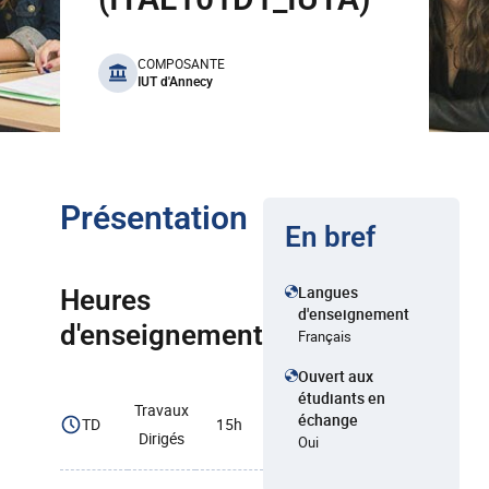
benefits
COMPOSANTE
IUT d'Annecy
Présentation
En bref
Langues
Heures
d'enseignement
d'enseignement
Français
Ouvert aux
étudiants en
Travaux
échange
TD
15h
Dirigés
Oui