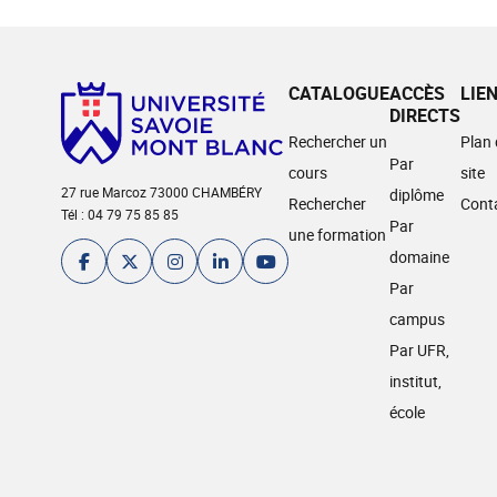
CATALOGUE
ACCÈS
LIE
DIRECTS
Rechercher un
Plan
Par
cours
site
27 rue Marcoz 73000 CHAMBÉRY
diplôme
Rechercher
Cont
Tél : 04 79 75 85 85
Par
une formation
domaine
Par
campus
Par UFR,
institut,
école