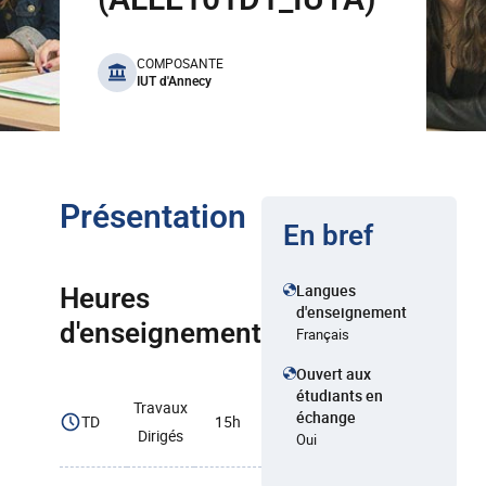
benefits
COMPOSANTE
IUT d'Annecy
Présentation
En bref
Langues
Heures
d'enseignement
d'enseignement
Français
Ouvert aux
étudiants en
Travaux
échange
TD
15h
Dirigés
Oui