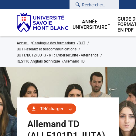
Rechercher
GUIDE D
ANNÉE
FORMAT
UNIVERSITAIRE
EN PDF
Accueil
Catalogue des formations
BUT
BUT Réseaux et télécommunications
BUT1/BUT2/BUT3 - RT : Cybersécurité - Alternance
RES110 Anglais technique
Allemand TD
Télécharger
Allemand TD
(ALLE101D1_IUTA)