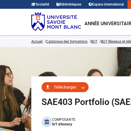
Scolarité
Bibliothèques
Espace international
ANNÉE UNIVERSITAI
Accueil
Catalogue des formations
BUT
BUT Réseaux et té
Télécharger
SAE403 Portfolio (SA
benefits
COMPOSANTE
IUT d'Annecy