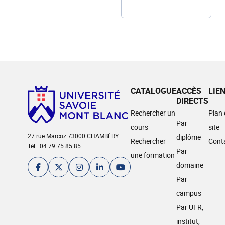
CATALOGUE
ACCÈS
LIE
DIRECTS
Rechercher un
Plan
Par
cours
site
27 rue Marcoz 73000 CHAMBÉRY
diplôme
Rechercher
Cont
Tél : 04 79 75 85 85
Par
une formation
domaine
Par
campus
Par UFR,
institut,