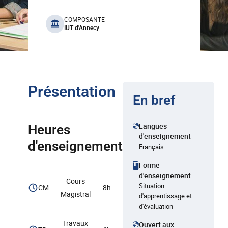
benefits
COMPOSANTE
IUT d'Annecy
Présentation
En bref
Langues
Heures
d'enseignement
d'enseignement
Français
Forme
d'enseignement
Cours
Situation
CM
8h
Magistral
d'apprentissage et
d'évaluation
Travaux
Ouvert aux