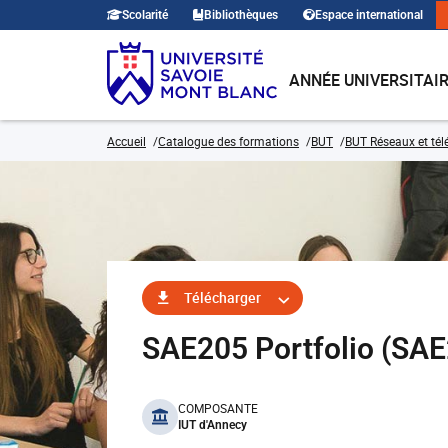
Scolarité
Bibliothèques
Espace international
ANNÉE UNIVERSITAI
Accueil
Catalogue des formations
BUT
BUT Réseaux et té
Télécharger
SAE205 Portfolio (SA
benefits
COMPOSANTE
IUT d'Annecy