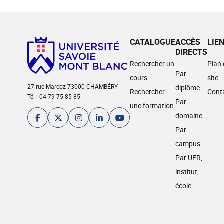
CATALOGUE
ACCÈS
LIE
DIRECTS
Rechercher un
Plan
Par
cours
site
27 rue Marcoz 73000 CHAMBÉRY
diplôme
Rechercher
Cont
Tél : 04 79 75 85 85
Par
une formation
domaine
Par
campus
Par UFR,
institut,
école