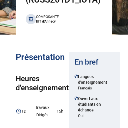
benefits
COMPOSANTE
IUT d'Annecy
Présentation
En bref
Langues
Heures
d'enseignement
d'enseignement
Français
Ouvert aux
étudiants en
Travaux
échange
TD
15h
Dirigés
Oui