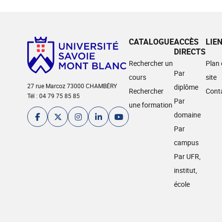
CATALOGUE
ACCÈS
LIE
DIRECTS
Rechercher un
Plan
Par
cours
site
27 rue Marcoz 73000 CHAMBÉRY
diplôme
Rechercher
Cont
Tél : 04 79 75 85 85
Par
une formation
domaine
Par
campus
Par UFR,
institut,
école