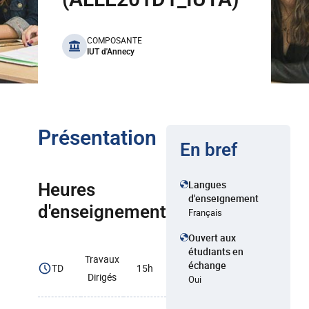
benefits
COMPOSANTE
IUT d'Annecy
Présentation
En bref
Langues
Heures
d'enseignement
d'enseignement
Français
Ouvert aux
étudiants en
Travaux
échange
TD
15h
Dirigés
Oui