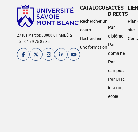
CATALOGUE
ACCÈS
LIE
DIRECTS
Rechercher un
Plan
Par
cours
site
27 rue Marcoz 73000 CHAMBÉRY
diplôme
Rechercher
Cont
Tél : 04 79 75 85 85
Par
une formation
domaine
Par
campus
Par UFR,
institut,
école