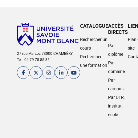
CATALOGUE
ACCÈS
LIE
DIRECTS
Rechercher un
Plan
Par
cours
site
27 rue Marcoz 73000 CHAMBÉRY
diplôme
Rechercher
Cont
Tél : 04 79 75 85 85
Par
une formation
domaine
Par
campus
Par UFR,
institut,
école