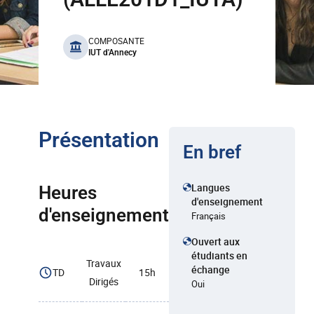
benefits
COMPOSANTE
IUT d'Annecy
Présentation
En bref
Langues
Heures
d'enseignement
d'enseignement
Français
Ouvert aux
étudiants en
Travaux
échange
TD
15h
Dirigés
Oui