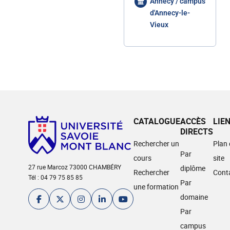
Annecy / campus
d'Annecy-le-
Vieux
CATALOGUE
ACCÈS
LIE
DIRECTS
Rechercher un
Plan
Par
cours
site
27 rue Marcoz 73000 CHAMBÉRY
diplôme
Rechercher
Cont
Tél : 04 79 75 85 85
Par
une formation
domaine
Par
campus