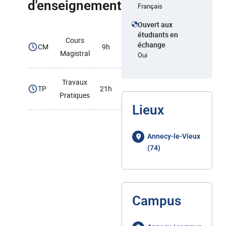
d'enseignement
Français
Ouvert aux
étudiants en
Cours
échange
CM
9h
Magistral
Oui
Travaux
TP
21h
Pratiques
Lieux
Annecy-le-Vieux
(74)
Campus