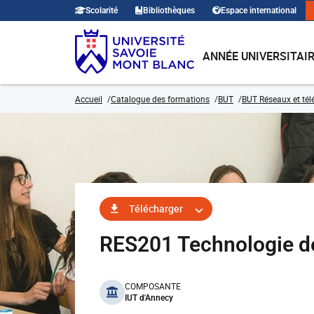
Scolarité
Bibliothèques
Espace international
ANNÉE UNIVERSITAI
Accueil
Catalogue des formations
BUT
BUT Réseaux et té
Télécharger
RES201 Technologie de
benefits
COMPOSANTE
IUT d'Annecy