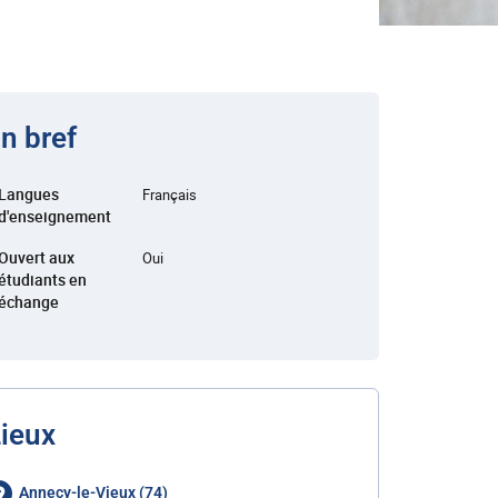
n bref
Langues
Français
d'enseignement
Ouvert aux
Oui
étudiants en
échange
ieux
Annecy-le-Vieux (74)