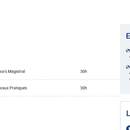
E
urs Magistral
30h
vaux Pratiques
30h
L