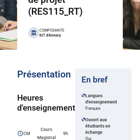
(RES115_RT)
benefits
COMPOSANTE
IUT d'Annecy
Présentation
En bref
Langues
Heures
d'enseignement
d'enseignement
Français
Ouvert aux
étudiants en
Cours
échange
CM
9h
Magistral
Oui