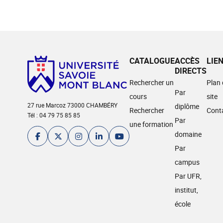
CATALOGUE
ACCÈS
LIE
DIRECTS
Rechercher un
Plan
Par
cours
site
27 rue Marcoz 73000 CHAMBÉRY
diplôme
Rechercher
Cont
Tél : 04 79 75 85 85
Par
une formation
domaine
Par
campus
Par UFR,
institut,
école