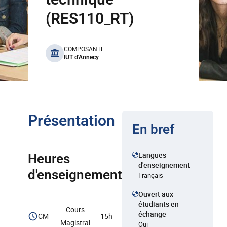
(RES110_RT)
benefits
COMPOSANTE
IUT d'Annecy
Présentation
En bref
Langues
Heures
d'enseignement
d'enseignement
Français
Ouvert aux
étudiants en
Cours
échange
CM
15h
Magistral
Oui