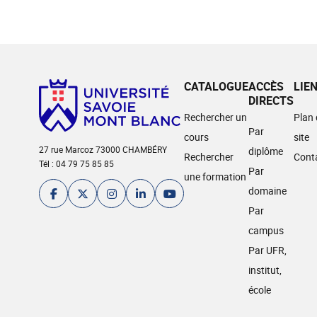
CATALOGUE
ACCÈS
LIE
DIRECTS
Rechercher un
Plan
Par
cours
site
27 rue Marcoz 73000 CHAMBÉRY
diplôme
Rechercher
Cont
Tél : 04 79 75 85 85
Par
une formation
domaine
Par
campus
Par UFR,
institut,
école