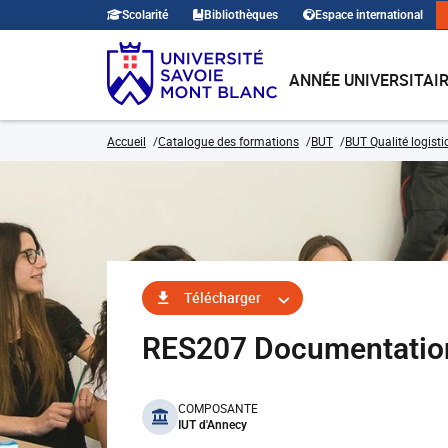
Scolarité
Bibliothèques
Espace international
ANNÉE UNIVERSITAI
Accueil
Catalogue des formations
BUT
BUT Qualité logisti
Télécharger
RES207 Documentation 
benefits
COMPOSANTE
IUT d'Annecy