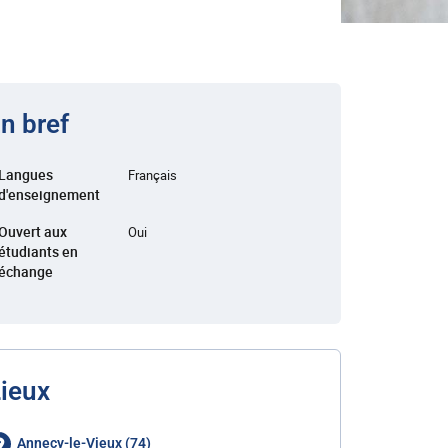
n bref
Langues
Français
d'enseignement
Ouvert aux
Oui
étudiants en
échange
ieux
Annecy-le-Vieux (74)