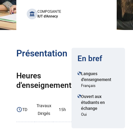
benefits
COMPOSANTE
IUT d'Annecy
Présentation
En bref
Langues
Heures
d'enseignement
d'enseignement
Français
Ouvert aux
étudiants en
Travaux
échange
TD
15h
Dirigés
Oui