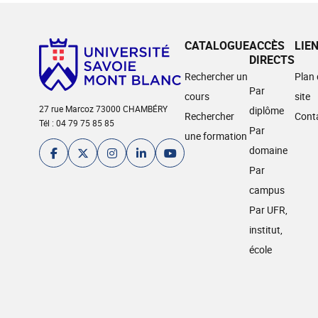
CATALOGUE
ACCÈS
LIE
DIRECTS
Rechercher un
Plan
Par
cours
site
27 rue Marcoz 73000 CHAMBÉRY
diplôme
Rechercher
Cont
Tél : 04 79 75 85 85
Par
une formation
domaine
Par
campus
Par UFR,
institut,
école