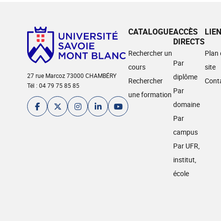
CATALOGUE
ACCÈS
LIE
DIRECTS
Rechercher un
Plan
Par
cours
site
27 rue Marcoz 73000 CHAMBÉRY
diplôme
Rechercher
Cont
Tél : 04 79 75 85 85
Par
une formation
domaine
Par
campus
Par UFR,
institut,
école