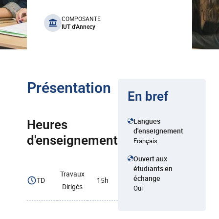
benefits
COMPOSANTE
IUT d'Annecy
Présentation
En bref
Langues
Heures
d'enseignement
d'enseignement
Français
Ouvert aux
étudiants en
Travaux
échange
TD
15h
Dirigés
Oui