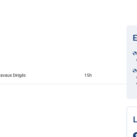
E
ravaux Dirigés
15h
L