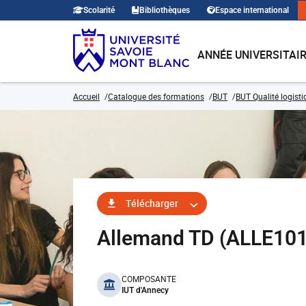
Scolarité
Bibliothèques
Espace international
ANNÉE UNIVERSITAI
Accueil
Catalogue des formations
BUT
BUT Qualité logisti
Télécharger
Allemand TD (ALLE10
benefits
COMPOSANTE
IUT d'Annecy