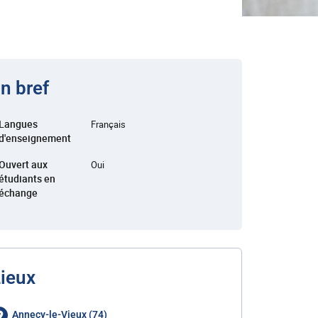
n bref
Langues
Français
d'enseignement
Ouvert aux
Oui
étudiants en
échange
ieux
Annecy-le-Vieux (74)