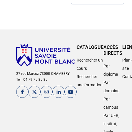
CATALOGUE
ACCÈS
LIE
DIRECTS
Rechercher un
Plan
Par
cours
site
27 rue Marcoz 73000 CHAMBÉRY
diplôme
Rechercher
Cont
Tél : 04 79 75 85 85
Par
une formation
domaine
Par
campus
Par UFR,
institut,
école