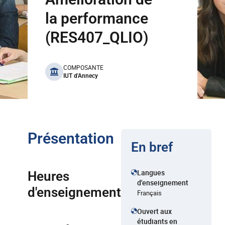
la performance
(RES407_QLIO)
benefits
COMPOSANTE
IUT d'Annecy
Présentation
En bref
Langues
Heures
d'enseignement
d'enseignement
Français
Ouvert aux
étudiants en