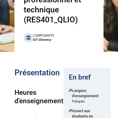
technique
(RES401_QLIO)
benefits
COMPOSANTE
IUT d'Annecy
Présentation
En bref
Langues
Heures
d'enseignement
d'enseignement
Français
Ouvert aux
étudiants en