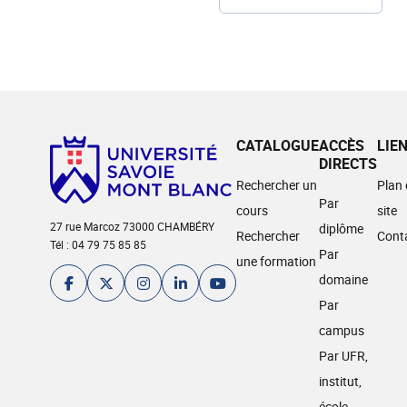
CATALOGUE
ACCÈS
LIE
DIRECTS
Rechercher un
Plan
Par
cours
site
27 rue Marcoz 73000 CHAMBÉRY
diplôme
Rechercher
Cont
Tél : 04 79 75 85 85
Par
une formation
domaine
Par
campus
Par UFR,
institut,
école