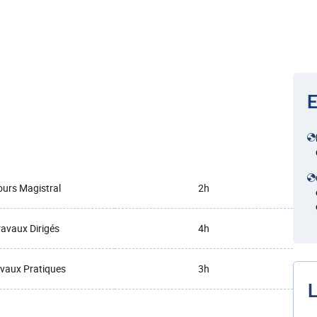
E
urs Magistral
2h
ravaux Dirigés
4h
vaux Pratiques
3h
L