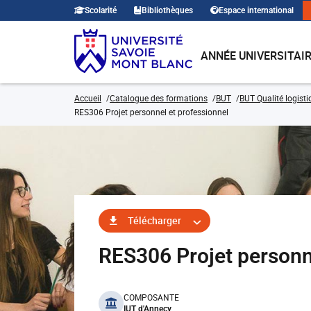
Scolarité
Bibliothèques
Espace international
ANNÉE UNIVERSITAI
Accueil
Catalogue des formations
BUT
BUT Qualité logisti
RES306 Projet personnel et professionnel
Télécharger
RES306 Projet personn
benefits
COMPOSANTE
IUT d'Annecy