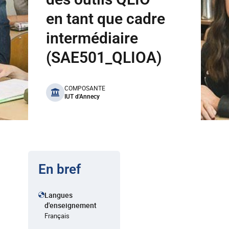
en tant que cadre
intermédiaire
(SAE501_QLIOA)
benefits
COMPOSANTE
IUT d'Annecy
En bref
Langues
d'enseignement
Français