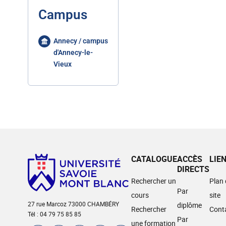
Campus
Annecy / campus
d'Annecy-le-
Vieux
CATALOGUE
ACCÈS
LIE
DIRECTS
Rechercher un
Plan
Par
cours
site
27 rue Marcoz 73000 CHAMBÉRY
diplôme
Rechercher
Cont
Tél : 04 79 75 85 85
Par
une formation