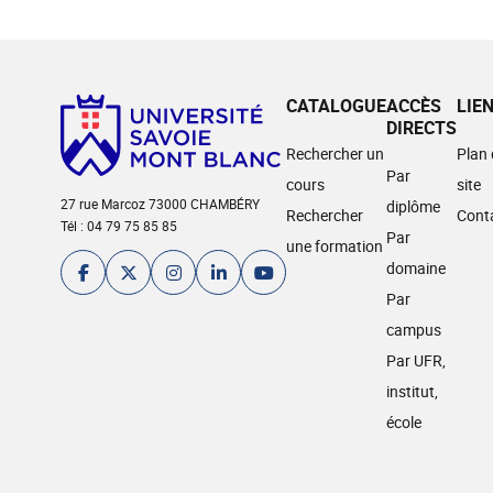
CATALOGUE
ACCÈS
LIE
DIRECTS
Rechercher un
Plan
Par
cours
site
27 rue Marcoz 73000 CHAMBÉRY
diplôme
Rechercher
Cont
Tél : 04 79 75 85 85
Par
une formation
domaine
Par
campus
Par UFR,
institut,
école