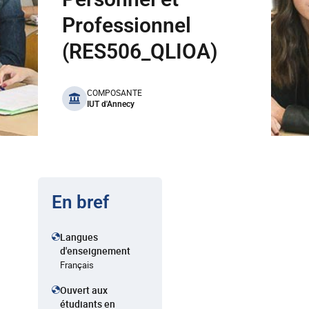
Professionnel
(RES506_QLIOA)
benefits
COMPOSANTE
IUT d'Annecy
En bref
Langues
d'enseignement
Français
Ouvert aux
étudiants en