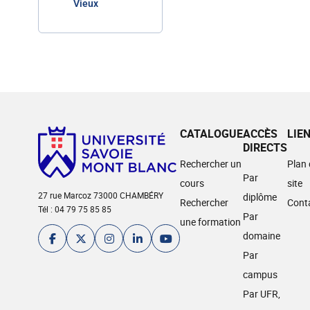
Vieux
CATALOGUE
ACCÈS
LIE
DIRECTS
Rechercher un
Plan
Par
cours
site
27 rue Marcoz 73000 CHAMBÉRY
diplôme
Rechercher
Cont
Tél : 04 79 75 85 85
Par
une formation
domaine
Par
campus
Par UFR,