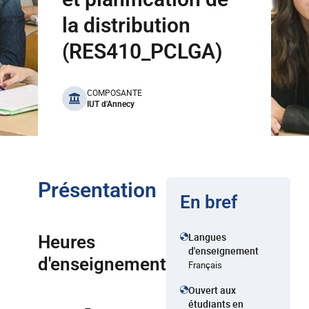
la distribution
(RES410_PCLGA)
benefits
COMPOSANTE
IUT d'Annecy
Présentation
En bref
Langues
Heures
d'enseignement
d'enseignement
Français
Ouvert aux
étudiants en