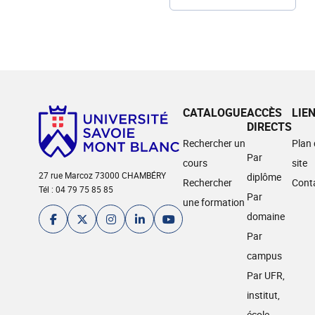
CATALOGUE
ACCÈS
LIE
DIRECTS
Rechercher un
Plan
Par
cours
site
27 rue Marcoz 73000 CHAMBÉRY
diplôme
Rechercher
Cont
Tél : 04 79 75 85 85
Par
une formation
domaine
Par
campus
Par UFR,
institut,
école