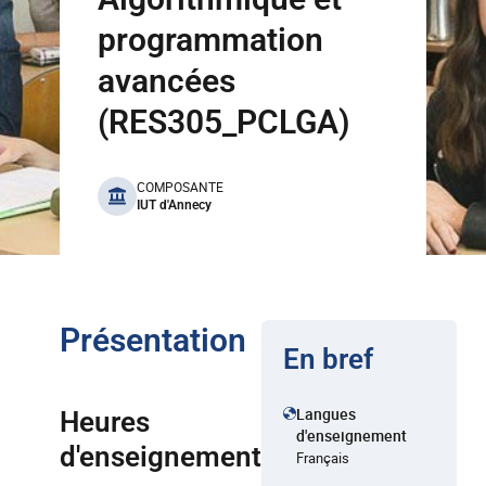
programmation
avancées
(RES305_PCLGA)
benefits
COMPOSANTE
IUT d'Annecy
Présentation
En bref
Langues
Heures
d'enseignement
d'enseignement
Français