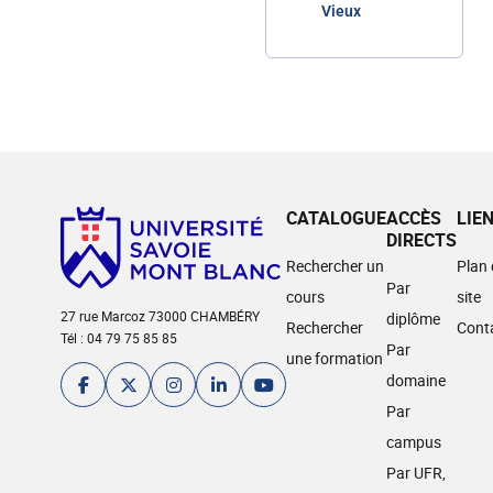
Vieux
CATALOGUE
ACCÈS
LIE
DIRECTS
Rechercher un
Plan
Par
cours
site
27 rue Marcoz 73000 CHAMBÉRY
diplôme
Rechercher
Cont
Tél : 04 79 75 85 85
Par
une formation
domaine
Par
campus
Par UFR,