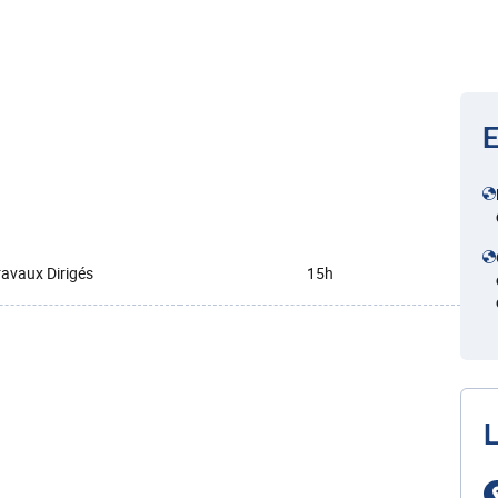
E
ravaux Dirigés
15h
L