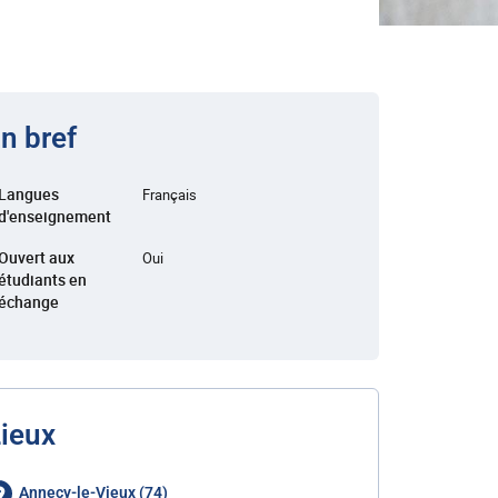
n bref
Langues
Français
d'enseignement
Ouvert aux
Oui
étudiants en
échange
ieux
Annecy-le-Vieux (74)