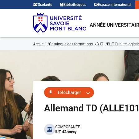
Scolarité
Bibliothèques
Espace international
ANNÉE UNIVERSITAI
Accueil
Catalogue des formations
BUT
BUT Qualité logisti
Télécharger
Allemand TD (ALLE10
benefits
COMPOSANTE
IUT d'Annecy